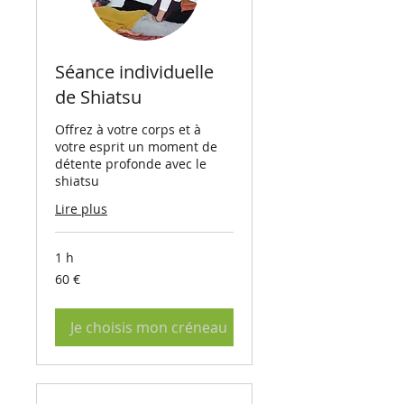
Séance individuelle
de Shiatsu
Offrez à votre corps et à
votre esprit un moment de
détente profonde avec le
shiatsu
Lire plus
1 h
60
60 €
euros
Je choisis mon créneau