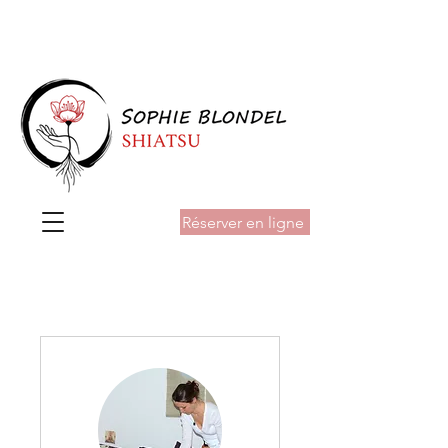
Tél :
06 81 25 14 72
- Courriel :
infos@sophieblondel.com
Réserver en ligne