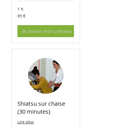
1 h
65
65 €
euros
Je choisis mon créneau
Shiatsu sur chaise
(30 minutes)
Lire plus