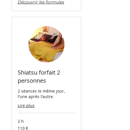
Découvrir les formules
Shiatsu forfait 2
personnes
2 séances le même jour,
l'une après l'autre.
Lire plus
2 h
110
110 €
euros