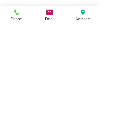
SOPHIE BLONDEL EI
Phone
Email
Adresse
Espace Santé Pluriel
58, rue de Sercq
50380 Saint-Pair-Sur-Mer
Siret :
811065317 00034
Conditions générales de ventes
(CGV)
Mentions légales et charte de
confidentialité